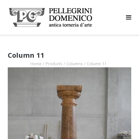
Skip
to
content
Column 11
Home
/
Products
/
Columns
/
Column 11