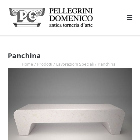
Skip
to
content
Panchina
Home
/
Prodotti
/
Lavorazioni Speciali
/
Panchina