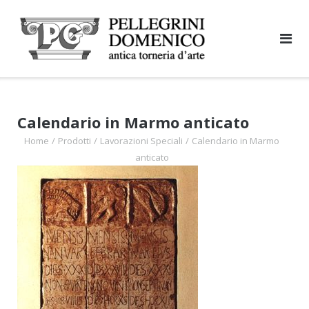
Skip
to
content
Calendario in Marmo anticato
Home
/
Prodotti
/
Lavorazioni Speciali
/
Calendario in Marmo
anticato