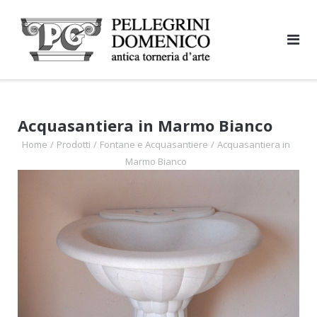
Skip
to
content
Acquasantiera in Marmo Bianco
Home
/
Prodotti
/
Fontane e Acquasantiere
/
Acquasantiera in
Marmo Bianco